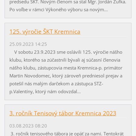
predsedu ŠKT. Novým členom sa stal Mgr. Jordán Žufka.
Po voľbe v rámci Výkoného výboru sa novým...
125. výročie ŠKT Kremnica
25.09.2023 14:25
V sobotu 23.9.2023 sme oslávili 125. výročie nášho
klubu, ktorého sa zúčastnili bývali aj súčasní členovia
nášho klubu, zástupcovia mesta Kremnica-p. primátor
Martin Novodomec, ktorý zároveň predniesol prejav a
potešil nás malým darčekom a zástupca STZ-
p.Valentíny, ktorý nám odovzdal...
3. ročník Tenisový tábor Kremnica 2023
03.08.2023 08:20
3. ročník tenisového tábora je opäť za nami. Tentokrát