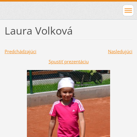
Laura Volková
Predchádzajúci
Nasledujúci
Spustiť prezentáciu