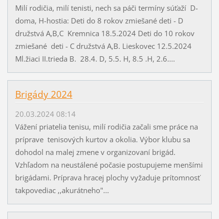
Milí rodičia, milí tenisti, nech sa páči termíny súťaží D-
doma, H-hostia: Deti do 8 rokov zmiešané deti - D
družstvá A,B,C Kremnica 18.5.2024 Deti do 10 rokov
zmiešané deti - C družstvá A,B. Lieskovec 12.5.2024
Ml.žiaci II.trieda B. 28.4. D, 5.5. H, 8.5 .H, 2.6....
Brigády 2024
20.03.2024 08:14
Vážení priatelia tenisu, milí rodičia začali sme práce na
príprave tenisových kurtov a okolia. Výbor klubu sa
dohodol na malej zmene v organizovaní brigád.
Vzhľadom na neustálené počasie postupujeme menšími
brigádami. Príprava hracej plochy vyžaduje prítomnosť
takpovediac ,,akurátneho"...