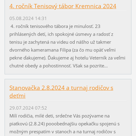
4. ročník Tenisový tábor Kremnica 2024
05.08.2024 14:31
4. ročník tenisového tábora je minulosť. 23
prihlásených detí, ich spokojné úsmevy a radosť z
tenisu je zachytená na videu od nášho už takmer
dvorného kameramana Filipa (za čo mu opäť veľmi
pekne ďakujeme). Ďakujeme aj hotelu Veterník za veľmi
chutné obedy a pohostinnosť. Však sa pozrite...
Stanovačka 2.8.2024 a turnaj rodičov s
deťmi
29.07.2024 07:52
Milí rodičia, milé deti, srdečne Vás pozývame na
piatkovú (2.8.24) pooobednajšiu opekačku spojenú s
možným prespatím v stanoch a na turnaj rodičov s