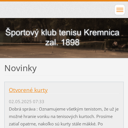
Novinky
Otvorené kurty
02.05.2025 07:33
Dobrá správa : Oznamujeme všetkým tenistom, že už je
možné hranie vonku na tenisových kurtoch. Prosíme
zatiaľ opatrne, nakoľko sú kurty stále mäkké. Po