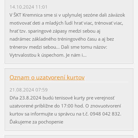
14.10.2024 11:01
V ŠKT Kremnica sme si v uplynulej sezóne dali záväzok
motivovať deti a mladých ľudí hrať viac, trénovať viac,
hrať tzv. sparingové zápasy medzi sebou aj
nadrámec základného tréningového času a aj bez
trénerov medzi sebou... Dali sme tomu názov:
Vytrvalosťou k úspechom. Je nám i...
Oznam o uzatvorení kurtov
21.08.2024 07:59
Dňa 23.8.2024 budú tenisové kurty pre verejnosť
uzatvorené približne do 17:00 hod. O znovuotvorení
kurtov sa informujte u správcu na t.č. 0948 042 832.
Ďakujeme za pochopenie