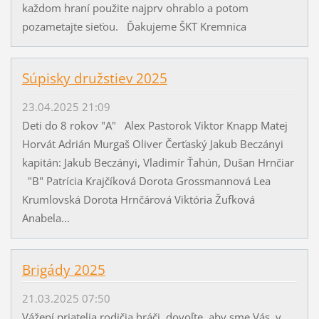
každom hraní použite najprv ohrablo a potom
pozametajte sieťou. Ďakujeme ŠKT Kremnica
Súpisky družstiev 2025
23.04.2025 21:09
Deti do 8 rokov "A" Alex Pastorok Viktor Knapp Matej
Horvát Adrián Murgaš Oliver Čerťaský Jakub Beczányi
kapitán: Jakub Beczányi, Vladimír Ťahún, Dušan Hrnčiar
"B" Patrícia Krajčíková Dorota Grossmannová Lea
Krumlovská Dorota Hrnčárová Viktória Žufková
Anabela...
Brigády 2025
21.03.2025 07:50
Vážení priatelia,rodičia,hráči, dovoľte, aby sme Vás, v