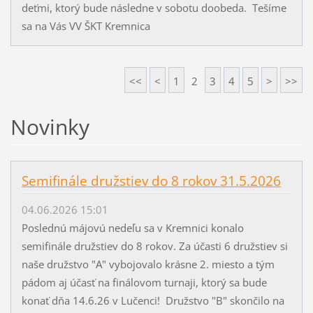
deťmi, ktorý bude následne v sobotu doobeda. Tešíme
sa na Vás VV ŠKT Kremnica
<<
<
1
2
3
4
5
>
>>
Novinky
Semifinále družstiev do 8 rokov 31.5.2026
04.06.2026 15:01
Poslednú májovú nedeľu sa v Kremnici konalo
semifinále družstiev do 8 rokov. Za účasti 6 družstiev si
naše družstvo "A" vybojovalo krásne 2. miesto a tým
pádom aj účasť na finálovom turnaji, ktorý sa bude
konať dňa 14.6.26 v Lučenci! Družstvo "B" skončilo na