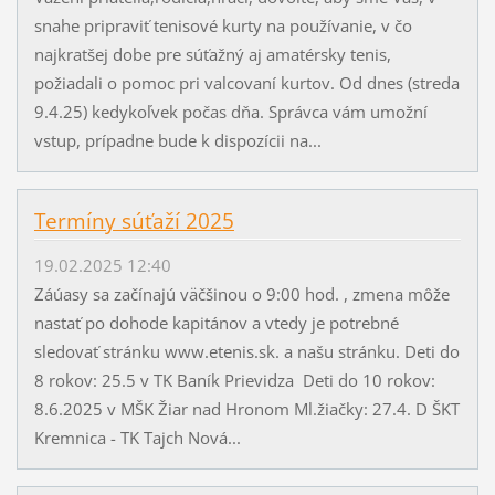
snahe pripraviť tenisové kurty na používanie, v čo
najkratšej dobe pre súťažný aj amatérsky tenis,
požiadali o pomoc pri valcovaní kurtov. Od dnes (streda
9.4.25) kedykoľvek počas dňa. Správca vám umožní
vstup, prípadne bude k dispozícii na...
Termíny súťaží 2025
19.02.2025 12:40
Záúasy sa začínajú väčšinou o 9:00 hod. , zmena môže
nastať po dohode kapitánov a vtedy je potrebné
sledovať stránku www.etenis.sk. a našu stránku. Deti do
8 rokov: 25.5 v TK Baník Prievidza Deti do 10 rokov:
8.6.2025 v MŠK Žiar nad Hronom Ml.žiačky: 27.4. D ŠKT
Kremnica - TK Tajch Nová...