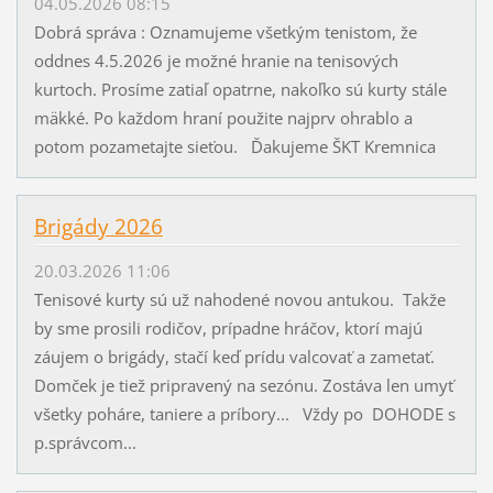
04.05.2026 08:15
Dobrá správa : Oznamujeme všetkým tenistom, že
oddnes 4.5.2026 je možné hranie na tenisových
kurtoch. Prosíme zatiaľ opatrne, nakoľko sú kurty stále
mäkké. Po každom hraní použite najprv ohrablo a
potom pozametajte sieťou. Ďakujeme ŠKT Kremnica
Brigády 2026
20.03.2026 11:06
Tenisové kurty sú už nahodené novou antukou. Takže
by sme prosili rodičov, prípadne hráčov, ktorí majú
záujem o brigády, stačí keď prídu valcovať a zametať.
Domček je tiež pripravený na sezónu. Zostáva len umyť
všetky poháre, taniere a príbory... Vždy po DOHODE s
p.správcom...