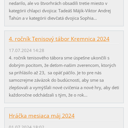
nedarilo, ale vo štvorhrách obsadili tretie miesto v
kategórii chlapci dvojica: Tadeáš Májik-Viktor Andrej
Ťahún a v kategórii dievčatá dvojica Sophia...
4. ročník Tenisový tábor Kremnica 2024
17.07.2024 14:28
4. ročník tenisového tábora sme úspešne ukončili s
dobrým pocitom, že deťom-našim zverencom, ktorých
sa prihlásilo až 23, sa opäť páčilo. Je to pre nás
samozrejme záväzok do budúcnosti, aby sme sa
zlepšovali a vymýšľali nové cvičenia a nové hry, aby deti
každoročne odchádzali s tým, že o rok...
Hráčka mesiaca máj 2024
01.07.2024 18:02