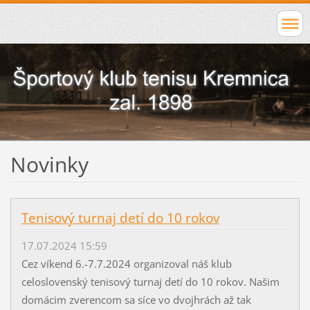
Novinky
Tenisový turnaj detí do 10 rokov
17.07.2024 15:59
Cez víkend 6.-7.7.2024 organizoval náš klub
celoslovenský tenisový turnaj detí do 10 rokov. Našim
domácim zverencom sa síce vo dvojhrách až tak