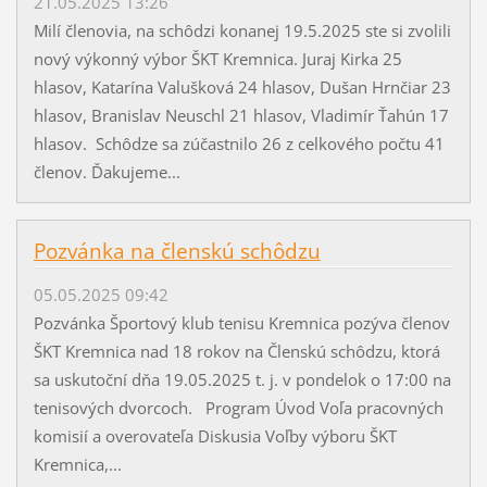
21.05.2025 13:26
Milí členovia, na schôdzi konanej 19.5.2025 ste si zvolili
nový výkonný výbor ŠKT Kremnica. Juraj Kirka 25
hlasov, Katarína Valušková 24 hlasov, Dušan Hrnčiar 23
hlasov, Branislav Neuschl 21 hlasov, Vladimír Ťahún 17
hlasov. Schôdze sa zúčastnilo 26 z celkového počtu 41
členov. Ďakujeme...
Pozvánka na členskú schôdzu
05.05.2025 09:42
Pozvánka Športový klub tenisu Kremnica pozýva členov
ŠKT Kremnica nad 18 rokov na Členskú schôdzu, ktorá
sa uskutoční dňa 19.05.2025 t. j. v pondelok o 17:00 na
tenisových dvorcoch. Program Úvod Voľa pracovných
komisií a overovateľa Diskusia Voľby výboru ŠKT
Kremnica,...