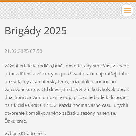
Brigády 2025
21.03.2025 07:50
Vážení priatelia,rodičia,hráči, dovoľte, aby sme Vás, v snahe
pripraviť tenisové kurty na používanie, v čo najkratšej dobe
pre súťažný aj amatérsky tenis, požiadali o pomoc pri
valcovaní kurtov. Od dnes (streda 9.4.25) kedykoľvek počas
dňa. Správca vám umožní vstup, prípadne bude k dispozícii
na tlf. čísle 0948 042832. Každá hodina vášho času urýchli
otvorenie komplikovaného začiatku sezóny na tenise.
Ďakujeme.
Výbor ŠKT a tréneri.