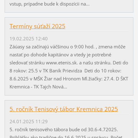
vstup, prípadne bude k dispozícii na...
Termíny súťaží 2025
19.02.2025 12:40
Záúasy sa začínajú väčšinou o 9:00 hod. , zmena môže
nastať po dohode kapitánov a vtedy je potrebné
sledovať stránku www.etenis.sk. a našu stránku. Deti do
8 rokov: 25.5 v TK Baník Prievidza Deti do 10 rokov:
8.6.2025 v MŠK Žiar nad Hronom Ml.žiačky: 27.4. D ŠKT
Kremnica - TK Tajch Nová...
5. ročník Tenisový tábor Kremnica 2025
24.01.2025 11:29
5. ročník tenisového tábora bude od 30.6-4.72025.
Prihlášky ako tradične do 16.6.2025 u správcu. Počet