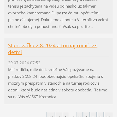
tenisu je zachytená na videu od nášho už takmer
dvorného kameramana Filipa (za čo mu opäť veľmi
pekne ďakujeme). Ďakujeme aj hotelu Veterník za veľmi
chutné obedy a pohostinnosť. Však sa pozrite...
Stanovačka 2.8.2024 a turnaj rodičov s
deťmi
29.07.2024 07:52
Milí rodičia, milé deti, srdečne Vás pozývame na
piatkovú (2.8.24) pooobednajšiu opekačku spojenú s
možným prespatím v stanoch a na turnaj rodičov s
deťmi, ktorý bude následne v sobotu doobeda. Tešíme
sa na Vás VV ŠKT Kremnica