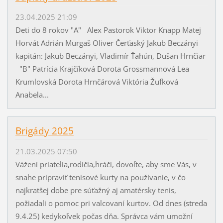
23.04.2025 21:09
Deti do 8 rokov "A" Alex Pastorok Viktor Knapp Matej
Horvát Adrián Murgaš Oliver Čerťaský Jakub Beczányi
kapitán: Jakub Beczányi, Vladimír Ťahún, Dušan Hrnčiar
"B" Patrícia Krajčíková Dorota Grossmannová Lea
Krumlovská Dorota Hrnčárová Viktória Žufková
Anabela...
Brigády 2025
21.03.2025 07:50
Vážení priatelia,rodičia,hráči, dovoľte, aby sme Vás, v
snahe pripraviť tenisové kurty na používanie, v čo
najkratšej dobe pre súťažný aj amatérsky tenis,
požiadali o pomoc pri valcovaní kurtov. Od dnes (streda
9.4.25) kedykoľvek počas dňa. Správca vám umožní