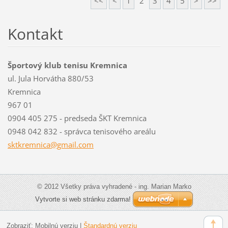
<<
<
1
2
3
4
5
>
>>
Kontakt
Športový klub tenisu Kremnica
ul. Jula Horvátha 880/53
Kremnica
967 01
0904 405 275 - predseda ŠKT Kremnica
0948 042 832 - správca tenisového areálu
sktkremn
ica@gmai
l.com
© 2012 Všetky práva vyhradené - ing. Marian Marko
Vytvorte si web stránku zdarma!
Zobraziť:
Mobilnú verziu
|
Štandardnú verziu