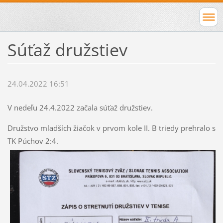
Súťaž družstiev
24.04.2022 16:51
V nedeľu 24.4.2022 začala súťaž družstiev.
Družstvo mladších žiačok v prvom kole II. B triedy prehralo s
TK Púchov 2:4.