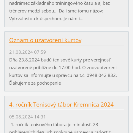
nadrámec základného tréningového času a aj bez
trénerov medzi sebou... Dali sme tomu názov:
Vytrvalosťou k úspechom. Je nám i...
Oznam o uzatvorení kurtov
21.08.2024 07:59
Dňa 23.8.2024 budú tenisové kurty pre verejnosť
uzatvorené približne do 17:00 hod. O znovuotvorení
kurtov sa informujte u správcu na t.č. 0948 042 832.
Ďakujeme za pochopenie
4. ročník Tenisový tábor Kremnica 2024
05.08.2024 14:31
4. ročník tenisového tábora je minulosť. 23
prihlásených detí, ich spokojné úsmevy a radosť z