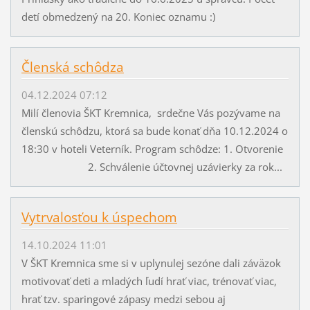
detí obmedzený na 20. Koniec oznamu :)
Členská schôdza
04.12.2024 07:12
Milí členovia ŠKT Kremnica, srdečne Vás pozývame na
členskú schôdzu, ktorá sa bude konať dňa 10.12.2024 o
18:30 v hoteli Veterník. Program schôdze: 1. Otvorenie
2. Schválenie účtovnej uzávierky za rok...
Vytrvalosťou k úspechom
14.10.2024 11:01
V ŠKT Kremnica sme si v uplynulej sezóne dali záväzok
motivovať deti a mladých ľudí hrať viac, trénovať viac,
hrať tzv. sparingové zápasy medzi sebou aj