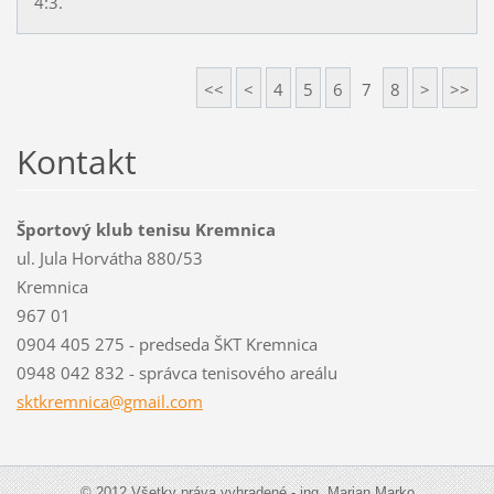
4:3.
<<
<
4
5
6
7
8
>
>>
Kontakt
Športový klub tenisu Kremnica
ul. Jula Horvátha 880/53
Kremnica
967 01
0904 405 275 - predseda ŠKT Kremnica
0948 042 832 - správca tenisového areálu
sktkremn
ica@gmai
l.com
© 2012 Všetky práva vyhradené - ing. Marian Marko