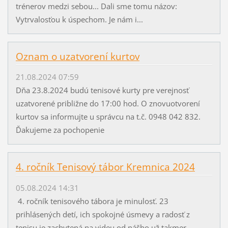
trénerov medzi sebou... Dali sme tomu názov:
Vytrvalosťou k úspechom. Je nám i...
Oznam o uzatvorení kurtov
21.08.2024 07:59
Dňa 23.8.2024 budú tenisové kurty pre verejnosť
uzatvorené približne do 17:00 hod. O znovuotvorení
kurtov sa informujte u správcu na t.č. 0948 042 832.
Ďakujeme za pochopenie
4. ročník Tenisový tábor Kremnica 2024
05.08.2024 14:31
4. ročník tenisového tábora je minulosť. 23
prihlásených detí, ich spokojné úsmevy a radosť z
tenisu je zachytená na videu od nášho už takmer