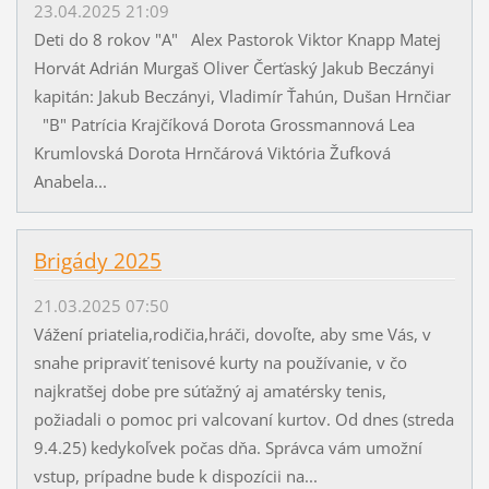
23.04.2025 21:09
Deti do 8 rokov "A" Alex Pastorok Viktor Knapp Matej
Horvát Adrián Murgaš Oliver Čerťaský Jakub Beczányi
kapitán: Jakub Beczányi, Vladimír Ťahún, Dušan Hrnčiar
"B" Patrícia Krajčíková Dorota Grossmannová Lea
Krumlovská Dorota Hrnčárová Viktória Žufková
Anabela...
Brigády 2025
21.03.2025 07:50
Vážení priatelia,rodičia,hráči, dovoľte, aby sme Vás, v
snahe pripraviť tenisové kurty na používanie, v čo
najkratšej dobe pre súťažný aj amatérsky tenis,
požiadali o pomoc pri valcovaní kurtov. Od dnes (streda
9.4.25) kedykoľvek počas dňa. Správca vám umožní
vstup, prípadne bude k dispozícii na...