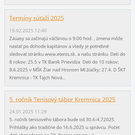
Termíny súťaží 2025
19.02.2025 12:40
Záúasy sa začínajú väčšinou o 9:00 hod. , zmena môže
nastať po dohode kapitánov a vtedy je potrebné
sledovať stránku www.etenis.sk. a našu stránku. Deti do
8 rokov: 25.5 v TK Baník Prievidza Deti do 10 rokov:
8.6.2025 v MŠK Žiar nad Hronom Ml.žiačky: 27.4. D ŠKT
Kremnica - TK Tajch Nová...
5. ročník Tenisový tábor Kremnica 2025
24.01.2025 11:29
5. ročník tenisového tábora bude od 30.6-4.72025.
Prihlášky ako tradične do 16.6.2025 u správcu. Počet
detí obmedzený na 20. Koniec oznamu :)