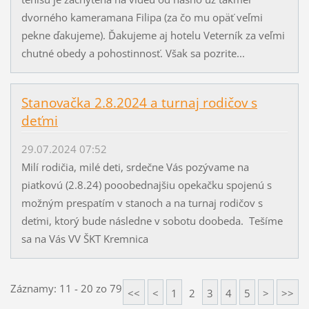
dvorného kameramana Filipa (za čo mu opäť veľmi
pekne ďakujeme). Ďakujeme aj hotelu Veterník za veľmi
chutné obedy a pohostinnosť. Však sa pozrite...
Stanovačka 2.8.2024 a turnaj rodičov s
deťmi
29.07.2024 07:52
Milí rodičia, milé deti, srdečne Vás pozývame na
piatkovú (2.8.24) pooobednajšiu opekačku spojenú s
možným prespatím v stanoch a na turnaj rodičov s
deťmi, ktorý bude následne v sobotu doobeda. Tešíme
sa na Vás VV ŠKT Kremnica
Záznamy: 11 - 20 zo 79
<<
<
1
2
3
4
5
>
>>