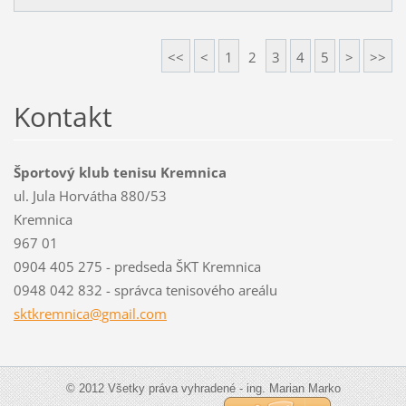
<<
<
1
2
3
4
5
>
>>
Kontakt
Športový klub tenisu Kremnica
ul. Jula Horvátha 880/53
Kremnica
967 01
0904 405 275 - predseda ŠKT Kremnica
0948 042 832 - správca tenisového areálu
sktkremn
ica@gmai
l.com
© 2012 Všetky práva vyhradené - ing. Marian Marko