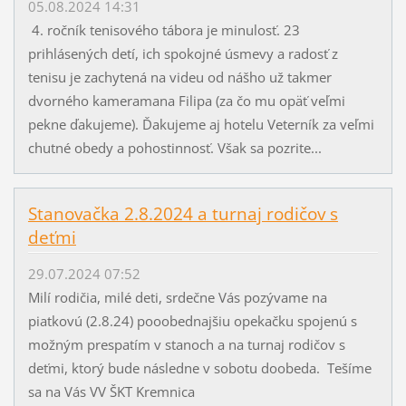
05.08.2024 14:31
4. ročník tenisového tábora je minulosť. 23
prihlásených detí, ich spokojné úsmevy a radosť z
tenisu je zachytená na videu od nášho už takmer
dvorného kameramana Filipa (za čo mu opäť veľmi
pekne ďakujeme). Ďakujeme aj hotelu Veterník za veľmi
chutné obedy a pohostinnosť. Však sa pozrite...
Stanovačka 2.8.2024 a turnaj rodičov s
deťmi
29.07.2024 07:52
Milí rodičia, milé deti, srdečne Vás pozývame na
piatkovú (2.8.24) pooobednajšiu opekačku spojenú s
možným prespatím v stanoch a na turnaj rodičov s
deťmi, ktorý bude následne v sobotu doobeda. Tešíme
sa na Vás VV ŠKT Kremnica