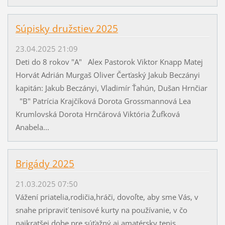
Súpisky družstiev 2025
23.04.2025 21:09
Deti do 8 rokov "A" Alex Pastorok Viktor Knapp Matej
Horvát Adrián Murgaš Oliver Čerťaský Jakub Beczányi
kapitán: Jakub Beczányi, Vladimír Ťahún, Dušan Hrnčiar
"B" Patrícia Krajčíková Dorota Grossmannová Lea
Krumlovská Dorota Hrnčárová Viktória Žufková
Anabela...
Brigády 2025
21.03.2025 07:50
Vážení priatelia,rodičia,hráči, dovoľte, aby sme Vás, v
snahe pripraviť tenisové kurty na používanie, v čo
najkratšej dobe pre súťažný aj amatérsky tenis,