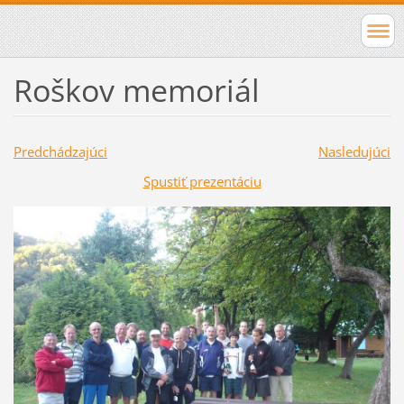
Roškov memoriál
Predchádzajúci
Nasledujúci
Spustiť prezentáciu