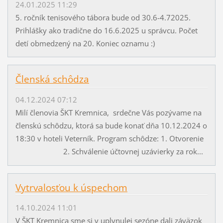
24.01.2025 11:29
5. ročník tenisového tábora bude od 30.6-4.72025.
Prihlášky ako tradične do 16.6.2025 u správcu. Počet
detí obmedzený na 20. Koniec oznamu :)
Členská schôdza
04.12.2024 07:12
Milí členovia ŠKT Kremnica, srdečne Vás pozývame na
členskú schôdzu, ktorá sa bude konať dňa 10.12.2024 o
18:30 v hoteli Veterník. Program schôdze: 1. Otvorenie
2. Schválenie účtovnej uzávierky za rok...
Vytrvalosťou k úspechom
14.10.2024 11:01
V ŠKT Kremnica sme si v uplynulej sezóne dali záväzok