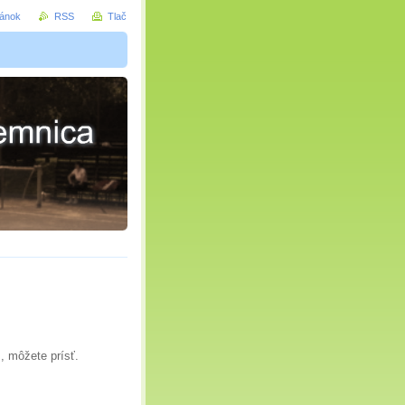
ránok
RSS
Tlač
, môžete prísť.