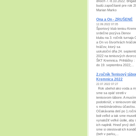
dňoch 7.-8.10.2022. Brigá
budú započítané pre rok 2
Marian Marko
Ona a On - ZRUŠENÉ
12.09.2022 07:05
Športový klub tenisu Krem
srdečne pozýva členov
klubu na 3. ročník turnaja
a On vo štvorhrách hráčok
hráčov, ktorý sa
uskutoční dňa 24. septem
2022 na tenisových dvorc
ŠKT Kremnica. Prihlášk
do 19. septembra 2022;...
2.ročník Tenisový tábo
Kremnica 2022
22.07.2022 07:27
Rok ubehol ako voda a m
sme sa opäť stretli v
tenisovom tábore. A musí
podotknúť, v tenisovom tá
s medzinárodnou účasťou.
Očakávania detí po 1.ročn
boli veľké a tak sme museli
vynaložiť veľké úsilie, aby
ich naplnili. Hneď prvý deň
sme si otestovali ich kondi
(beh v parku,...