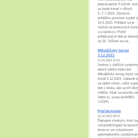
pripravujeme 3.ročník, kto
sa bude konať v dňoch
3.-7.7.2023. Záväznú
prihlášku prosíme vyplniť 
15.6.2023. Prihlásiť sa je
možné na tenisových kurt
u p.správcu. Počet
prihlásených detí je obme
na 20. Tešíme sa na...
Mikulášsky turnaj
3.12.2022
12.03.2023 12:03
Jednou z ďaľších vydaren
aktivít nášho klubu bol
Mikulášsky turnaj, ktorý sa
konal 3.12.2022. Zabavili 
sa úplne všetci, naše supe
deti z klubu, ako aj ich šik
rodičia. Však sa pozrite sam
Video tu: youtu.be/A5lR1-
YJOP0 .
Poďakovanie
10.10.2022 09:02
Ďakujem všetkým, ktorí sa
zúčastnili brigád na úprave
dvorcov po vybudovaní
automatického zavlažovan