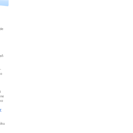
ude
deň
-
ko
d
žne
ko
r
íku