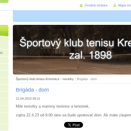
Úvodná stránka
Mapa st
ci
Športový klub tenisu Kremnica – novinky
|
Brigáda - dom
Brigáda - dom
21.04.2023 09:11
Milé tenistky a maminy tenistov a tenistiek,
zajtra 22.4.23 od 9:00 ráno sa bude upratovať dom. Ak máte záujem