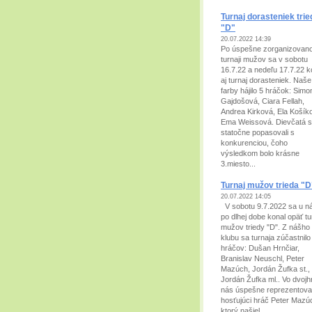
Turnaj dorasteniek trie
"D"
20.07.2022 14:39
Po úspešne zorganizovan
turnaji mužov sa v sobotu
16.7.22 a nedeľu 17.7.22 k
aj turnaj dorasteniek. Naše
farby hájilo 5 hráčok: Simo
Gajdošová, Ciara Fellah,
Andrea Kirková, Ela Košík
Ema Weissová. Dievčatá 
statočne popasovali s
konkurenciou, čoho
výsledkom bolo krásne
3.miesto...
Turnaj mužov trieda "D
20.07.2022 14:05
V sobotu 9.7.2022 sa u n
po dlhej dobe konal opäť tu
mužov triedy "D". Z nášho
klubu sa turnaja zúčastnilo
hráčov: Dušan Hrnčiar,
Branislav Neuschl, Peter
Mazúch, Jordán Žufka st.,
Jordán Žufka ml.. Vo dvojh
nás úspešne reprezentova
hosťujúci hráč Peter Mazú
ktorý našiel...