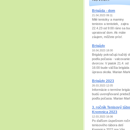
Brigáda - dom
21.04.2023 09:11
Milé tenistky a maminy
tenistov a tenistiek, zajtra
22.4.23 od 9:00 ráno sa b
upratovať dom. Ak máte
záujem, môžete prísť.
Brigády
16.04.2023 18:00
Brigády pokračujú každý 
podľa počasia - valcovanie
dvorcov. V piatok 21.4. od
16:00 bude väčšia brigáda 
úprava okolia. Marian Mar
Brigády 2023
26.03.2023 12:05
Informácie o termíne brigá
budú uverejňované priebe
podľa počasia. Marian Mar
3. ročník Tenisový tábo
Kremnica 2023
12.03.2023 16:06
Po ďaľšom úspešnom ročn
tenisového tábora detí
Kremnica 2022 pre Vás