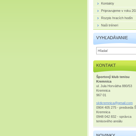
Kontakty
Pripravujeme v roku 20
Rozpis hracích hodín
Naši tréneri
VYHĽADÁVANIE
KONTAKT
Športový klub tenisu
Kremnica
ul. Jula Horvátha 880/53
Kremnica
967 01
sktkremn
ica@gmai
l.com
0904 405 275 - predseda 
Kremnica
0948 042 832 - správca
tenisového areálu
NOVINKY