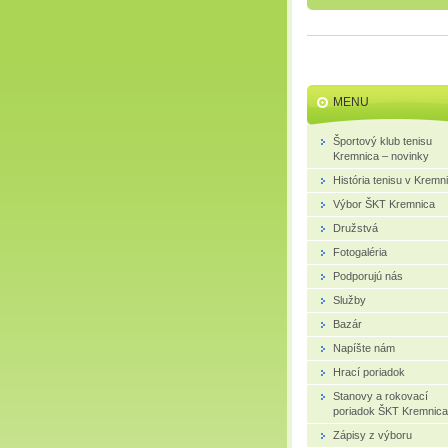
MENU
Športový klub tenisu
Kremnica – novinky
História tenisu v Kremni
Výbor ŠKT Kremnica
Družstvá
Fotogaléria
Podporujú nás
Služby
Bazár
Napíšte nám
Hrací poriadok
Stanovy a rokovací
poriadok ŠKT Kremnica
Zápisy z výboru