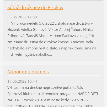
Súťaž družstiev do 8 rokov
06.06.2022 12:59
V horúcu nedeľu 5.6.2022 získalo naše družstvo v
zložení: Adelka Golhová, Viktor Andrej Ťahún, Ninka
Príhodová, Tadeáš Májik, Miriam Packová v kategórii
zmiešané družstvá do 8 rokov krásne 3.miesto. Veľa
nechýbalo a mohli hrať o zlato, i napriek tomu sme na
nich veľmi pyšní, nakoľko...
Nábor detí na tenis
17.05.2022 16:44
Vzhľadom na dnešné nepriaznivé počasie, Vás
Športový klub tenisu Kremnica pozýva na NÁBOR DETÍ
NA TENIS ročník 2016 a mladšie kedy : 20.5.2022
od 17:00 do 18:00 kde : Tenisové dvorce Info : 0918