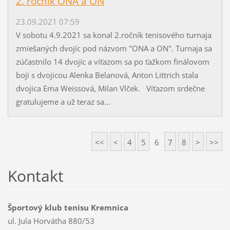
2. ročník ONA a ON
23.09.2021 07:59
V sobotu 4.9.2021 sa konal 2.ročník tenisového turnaja
zmiešaných dvojíc pod názvom "ONA a ON". Turnaja sa
zúčastnilo 14 dvojíc a víťazom sa po ťažkom finálovom
boji s dvojicou Alenka Belanová, Anton Littrich stala
dvojica Ema Weissová, Milan Vlček. Víťazom srdečne
gratulujeme a už teraz sa...
<<
<
4
5
6
7
8
>
>>
Kontakt
Športový klub tenisu Kremnica
ul. Jula Horvátha 880/53