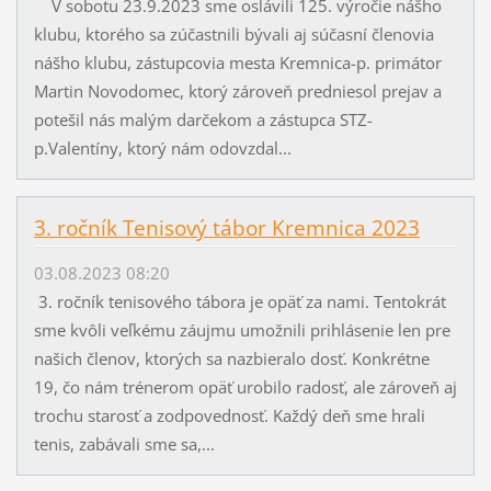
V sobotu 23.9.2023 sme oslávili 125. výročie nášho
klubu, ktorého sa zúčastnili bývali aj súčasní členovia
nášho klubu, zástupcovia mesta Kremnica-p. primátor
Martin Novodomec, ktorý zároveň predniesol prejav a
potešil nás malým darčekom a zástupca STZ-
p.Valentíny, ktorý nám odovzdal...
3. ročník Tenisový tábor Kremnica 2023
03.08.2023 08:20
3. ročník tenisového tábora je opäť za nami. Tentokrát
sme kvôli veľkému záujmu umožnili prihlásenie len pre
našich členov, ktorých sa nazbieralo dosť. Konkrétne
19, čo nám trénerom opäť urobilo radosť, ale zároveň aj
trochu starosť a zodpovednosť. Každý deň sme hrali
tenis, zabávali sme sa,...