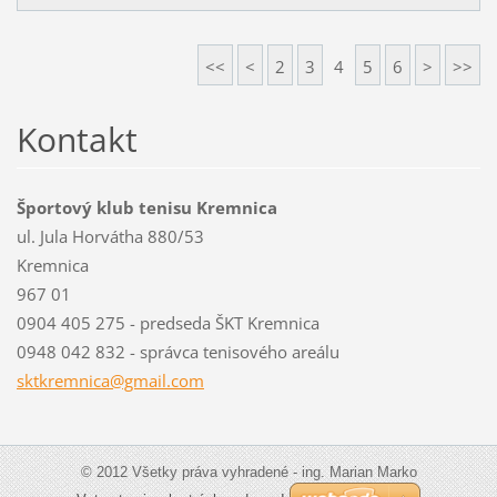
<<
<
2
3
4
5
6
>
>>
Kontakt
Športový klub tenisu Kremnica
ul. Jula Horvátha 880/53
Kremnica
967 01
0904 405 275 - predseda ŠKT Kremnica
0948 042 832 - správca tenisového areálu
sktkremn
ica@gmai
l.com
© 2012 Všetky práva vyhradené - ing. Marian Marko